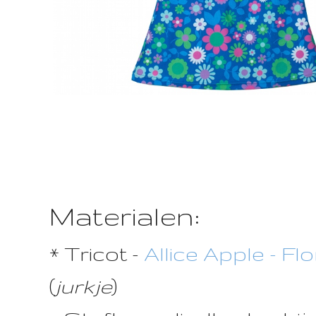
Materialen:
* Tricot -
Allice Apple - Fl
(
jurkje
)