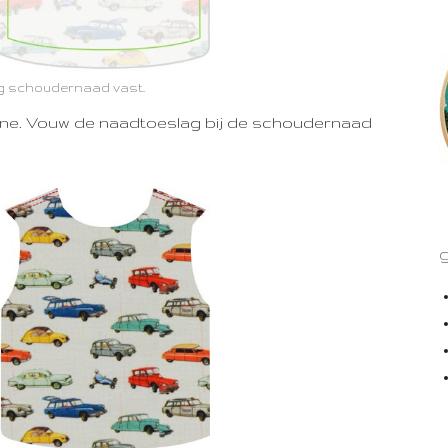
g schoudernaad vast.
eline. Vouw de naadtoeslag bij de schoudernaad