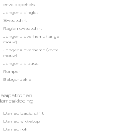
enveloppehals
Jongens singlet
Sweatshirt
Raglan sweatshirt
Jongens overhemd (lange
mouw)
Jongens overhemd (korte
mouw)
Jongens blouse
Romper
Babybroekje
naaipatronen
dameskleding
Dames basis shirt
Dames wikkeltop
Dames rok