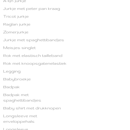
A-lijn jurkje
Jurkje met peter pan kraag
Tricot jurkje
Raglan jurkje
Zomerjurkje
Jurkje met spaghettibandjes
Meisjes singlet
Rok met elastisch tailleband
Rok met knoopsgatenelastiek
Legging
Babybroekje
Badpak
Badpak met
spaghettibandjes
Baby shirt met drukknopen
Longsleeve met
enveloppehals
Longsleeve