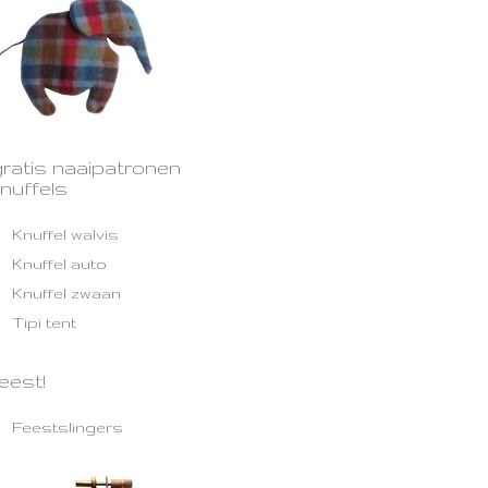
gratis naaipatronen
nuffels
Knuffel walvis
Knuffel auto
Knuffel zwaan
Tipi tent
eest!
Feestslingers