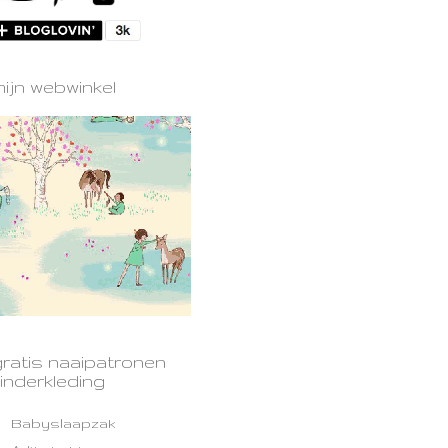
ijn webwinkel
gratis naaipatronen
inderkleding
Babyslaapzak