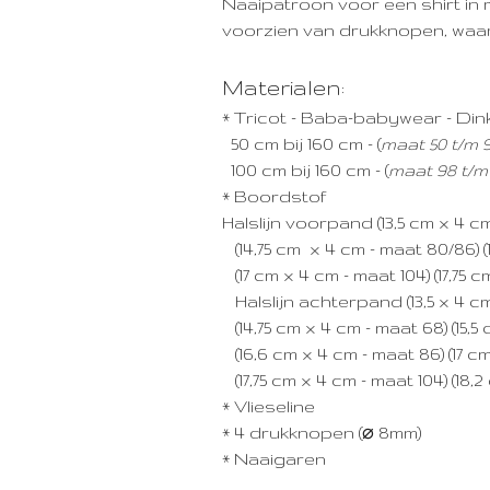
Naaipatroon voor een shirt in ma
voorzien van drukknopen, waardo
Materialen:
* Tricot - Baba-babywear - Di
50 cm bij 160 cm - (
maat 50 t/m 
100 cm bij 160 cm - (
maat 98 t/m 
* Boordstof
Halslijn voorpand (13,5 cm x 4 cm
(14,75 cm x 4 cm - maat 80/86) (1
(17 cm x 4 cm - maat 104) (17,75 cm
Halslijn achterpand (13,5 x 4 cm 
(14,75 cm x 4 cm - maat 68) (15,5
(16,6 cm x 4 cm - maat 86) (17 cm
(17,75 cm x 4 cm - maat 104) (18,2 
* Vlieseline
* 4 drukknopen (
⌀ 8mm
)
* Naaigaren