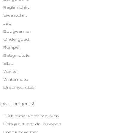
Raglan shirt
Sweatshirt
Jas
Bodywarmer
Ondergoed
Romper
Babymutsje
Slab
Wanten
Wintermuts
Dreumes sjaal
voor jongens!
T-shirt met korte mouwen
Babyshirt met drukknopen
Longsleeve met