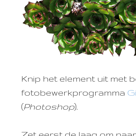
Knip het element uit met 
fotobewerkprogramma
G
(
Photoshop
).
Zet eerst de laag om naa