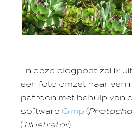
In deze blogpost zal ik ui
een foto omzet naar een 
patroon met behulp van d
software
Gimp
(
Photosh
(
Illustrator
).